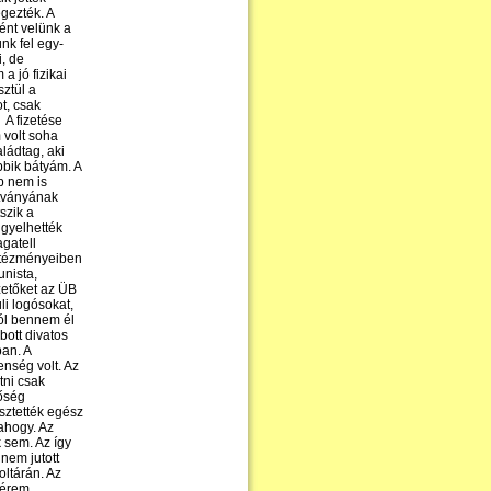
gezték. A
ént velünk a
nk fel egy-
, de
a jó fizikai
ztül a
t, csak
 A fizetése
 volt soha
ládtag, aki
bbik bátyám. A
bb nem is
ítványának
szik a
igyelhették
agatell
ntézményeiben
k be. A gyermekkorom színhelyéül szolgáló Csillaghegyet, Római-fürdőt elhagyva, egy érdekesebb, látszatra szebb világ kapui nyílnak meg előttem. Az Én és a családom csóró proli múltját feledni akarván úgy jártam el, mint sokan mások. Az, amiről nem beszélek és nem is emlékszem rá az talán nem is létezik, gondoltam bőszen. Az számomra sohasem derült ki, hogy Én hová is tartozom, a fehérköpenyesekhez, akik a la, carte fizettek be az édesanyámnál az étkezdében vagy az egyszerű proli melósok közé, akik az olcsó heti befizetést választották. Az kétségtelen, hogy a mai napig is mind a két csoporttal megtalálom a közös hangot. Az esti portyázásaim során, amikor valamilyen okból kifolyólag Római-fürdőre vetődtem, még véletlenül sem mentem a Lenárugyár közelébe és még a kisebbik bátyámat sem kerestem fel, aki ekkor még mindig a gyárban dolgozott. A dolgon így utólag csak mosolyogni tudok. A teenager éveim gondtalanul telnek és anyagilag is kezdek rendbe jönni, de igaz, ami igaz, ezt mind a két tesóm kellőképpen, ki is használja. A bajt a fiatalabb bátyám jelenti és Ő is hozza rám, amikor magánéleti problémái miatt, ideiglenesen hazakölt