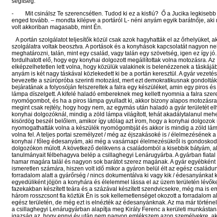
segítség.
- Mit csinálsz Te szerencsétlen. Tudod ki ez a kisfiú? Ő a Jucika legkisebb 
enged tovább. – mondta kilépve a portáról L- néni anyám egyik barátnője, aki
volt akkoriban magasabb, mint Én.
A portán szolgálatot teljesítők közül csak azok hagyhatták el az őrhelyüket, a
szolgálatra voltak beosztva. A portások és a konyhások kapcsolatát nagyon ne
meghatározni, talán, mint egy család, vagy talán egy szövetség, igen ez így j
fordulhatott elő, hogy egy konyhai dolgozott megállítottak volna motozásra. Az
elképzelhetetlen lett volna, hogy közülük valakinek is belenézzenek a táskájá
anyám is két nagy táskával közlekedett ki be a portán keresztül. A gyár vezet
bevezette a szúrópróba szerinti motozást, mert ezt demokratikusnak gondolták
bejáratának a folyosóján felszereltek a falra egy készüléket, amin egy piros és
lámpa díszelgett. A kifelé haladó embereknek meg kellett nyomnia a falra szere
nyomógombot, és ha a piros lámpa gyulladt ki, akkor bizony alapos motozásra k
megint csak rejtély, hogy hogy nem, az egymás után haladó a gyár területét e
konyhai dolgozóknál, mindig a zöld lámpa világított, tehát akadálytalanul mehe
kisördög beszél belőlem, amikor így utólag azt írom, hogy a konyhai dolgozok r
nyomogathatták volna a készülék nyomógombját és akkor is mindig a zöld lám
volna fel. A teljes portai személyzet / még az éjszakásoké is / élelmezésének a
konyhai / főleg édesanyám, aki még a vasárnapi élelmezésükről is gondoskodo
dolgozókon múlott. A következő delikvens a családomból a kisebbik bátyám, a
tanulmányait félbehagyva belép a csillaghegyi Lenárugyárba. A gyárban fiatal
hamar magára talál és nagyon sok barátot szerez magának. A gyár egyébkén
ismeretlen számára, hiszen volt idő mikor a gyáron belül élt az egész családu
forradalom alatt a gyárőrség / nincs dokumentálva ki vagy kik / édesanyánkat k
egyedüliként jöjjön a konyhára és élelemmel lássa el az üzem területén lévőke
fazekakban készített teára és a százával készített szendvicsekre, még ma is 
három rosszcsont fia köztük Én is sok kellemetlenséget okozott a forradalom al
egész területén, de még ezt is elnézték az édesanyánknak. Az ma már történel
a csillaghegyi Lenárugyárban alapítja meg Király Ferenc a kerületi munkástan
igazság az, hogy ennyi év után nem nagyon emlékszem azon személyekre, aki