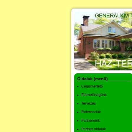
Oldalak (menü)
Cégismertető
Elérhetőségünk
Tervezés
Referenciák
Partnereink
Partner oldalak