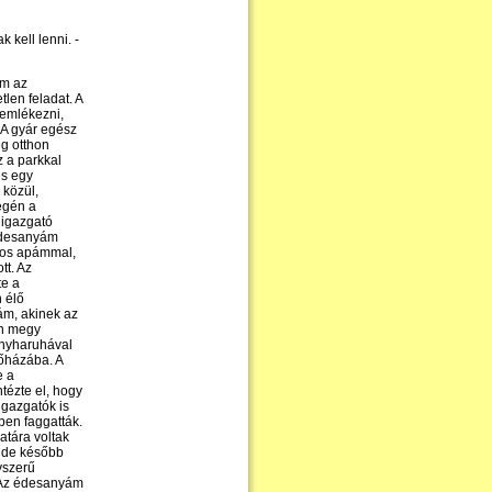
 kell lenni. -
em az
tlen feladat. A
gemlékezni,
. A gyár egész
eg otthon
z a parkkal
és egy
 közül,
égén a
 igazgató
 édesanyám
tos apámmal,
tt. Az
te a
 élő
ám, akinek az
án megy
onyharuhával
sőházába. A
e a
tézte el, hogy
igazgatók is
ben faggatták.
atára voltak
, de később
yszerű
. Az édesanyám