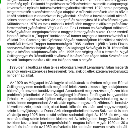
megkezdődött a szövödei rekonstrukció, illetve a varrva-hurkolt kelmék gyártás
lehetőség nyílt. Poliamid és poliészter szűrőszöveteket, szintetikus alapanyag
kevertszálas nyüstös bútorszöveteket gyártottak sikerrel. 1970-ben a ponyvag
megteremtették a kenéstechnológia alapjait. A műszaki termékek köre is bővült
között szintetikus vitorlaszövetet is gyártottak. Később a hazai poliakril-nitrilből 
színes napellenző szövetek víz lepergető és szennytaszító kikészítéssel egyar
Különösen az 1970-es évek második felétől több magyar textilüzem próbálkoz
farmerszövet gyártásával. Végül a Buda-Flax Lenfonó és Szövőipari Vállalat C
Szövőgyárában megalapozódott a magyar farmergyártás sikere. Olasz eredet
fonalból készült a „Trapper” fantázianevű farmer anyaga: a farmerszövetből a
vállalat Tabi Campingcikk Gyárának Ságvári varrodájában készültek a vásárl
rendkívül kedvelt Trapper farmernadrágok.1985. október 1-jétől a Buda-Flax n
szervezetváltozást hajtott végre, így a Csillaghegyi Szövőgyár is Rt.-ként műkö
majd a későbbi tulajdonosváltás után, 1995-ben végleg leállt a termelés. A gyá
Csillaghegyet és Rómaifürdőt elválasztó Kalászi úton régen talán Szatmári utc
ez volt Budapest határa / állt, ma lakópark van a helyén.
1995-ben a leállítása után teljes elbontásra került Lenárugyár, talán megérde
olyanok emlékezzenek és beszéljenek róla, akik ott élték szegénységben/ga
mindennapjaikat.
Az 1920-as Műgyapot és Vattagyár alapításának az évében még sem Római
Csillaghegy nem rendelkezik megfelelő lélekszámú lakossal, így a tulajdonos
bátorságról tesznek tanúbizonyságot. A munkaerő megszerzése egészen bizt
problémát jelenthetett. A többi Csillaghegyi és Római-fürdői gyár is ugyanebb
járhatott. A tulajdonosok fejében milyen gondolatok fogalmazódnak meg, azt 
nehéz lenne megmondani. Az ok talán egészen egyszerű, zöldmezős beruház
közvetlen széle, olcsó telek, olcsó banki kölcsön, és talán, ami nagy szerepet j
szinte karnyújtásnyira a Duna. A víz elengedhetetlen hiszen Salzman úr is pont
vásárolja meg 1925-ben a csőd szélére sodródott céget. Az 1925.-ös év gazda
ma már utólag szinte lehetetlen kielemezni. Az kétségtelen, hogy Óbudán is 
években kezd a textil ipar megerősödni és magára találni. A gyár 1920-as 30-
éveiről és talán még az 1950-es éveket is ide sorolnám nagyon kevés adat áll