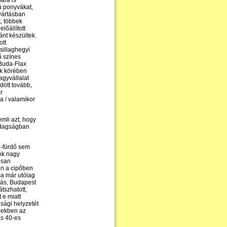
ára is
ú ponyvákat,
yártásban
, többek
előállított
ánt készültek.
ott
sillaghegyi
ű színes
 Buda-Flax
ók körében
agyvállalat
dött tovább,
r
a / valamikor
mli azt, hogy
zdagságban
-fürdő sem
ok nagy
osan
en a cipőben
ma már utólag
ás, Budapest
átszhatott,
 e miatt
sági helyzetét
ezekben az
as 40-es