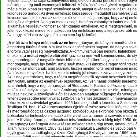
teljesen átalakítva saját személyének megfelelően akarja persze minden egy
másképp, a rég múlt eseményeit felidézni. A fotózás képességével megáldott
még a múltjukban szereplő személyek arcát, alakját is képesek felidézni ez ne
különösebb gondot. Az ilyen emlékező képességgel megáldott személyek vis
kevesen vannak, hiszen az ember vele született tulajdonsága, hogy az új eml
felülírják a régieket. A dolgon csak az segít, ha néha valamilyen fontos család
alkalmával felidézünk fontosnak ítélt családi emlékeket. Az is megfigyelhető, 
jelenlévők közül mindenki másképpen fog emlékezni még a legegyszerűbb es
Az, hogy miért van ez így talán soha sem fog kiderülni.
„
A múlt az a fránya múlt csak az ne lenne
„hányan, de hányan mondhatták má
emberiség történetében. A múltat és az ott történteket nagyon, de nagyon sok
eltörölni vagy esetleg megváltoztatni. A kommunizmusban nekünk, fiataloknak a
énekelni „
a múltat végkép eltörölni
” igaz soha nem volt kommunizmus, de olyan
meg mondogatni. A megváltoztatás hihetetlenül jól sikerül egyeseknek, mert a
mondogatják, hogy így történt, amíg saját maguk is elhiszik a régen történteket.
mesélők azt mondanak, amit akarnak, hiszen minden történésről nincsen íráso
Az írásos bizonyítékok, ha léteznek is mindig jól elvannak zárva az egyszerű h
Az is nagyon érdekes, hogy a régen megtörténtekről olyanok beszélnek lelkese
sem voltak, amikor az események lezajlottak. Az ilyen hamis proféták mesemo
történhetett, hogy a régi Lenárugyárról /Budapest III. Kalászi út Pozsonyi utca k
emlékek némelyike olyan bizarr. A valóság sajnos olyan mint az élet, mindig m
mutatja nekünk. A szövőgyár elődjét 1920-ban alapítják Műgyapot és Vattagyár
feltehetően csődbe ment gyárat 1925-ben a Német Salzmann úr megvásárolja
ekkor kezd el szöveteket gyártani. 1925-ben megindult a termelés a Salzman
Textilipar Rt.-ben. 1942 karácsonyának éjjelén tűzvész pusztított, leégett a szö
és megrongálódott az összes jacquard szövőgép. Az elektromos hiba okozta t
biztosítási kártérítéséből nemcsak a helyreállításra, hanem a szövöde moderni
jutott. A II. világháború pusztításainak felszámolása hosszú ideig folyt. 1950. 
Csillaghegyi Lenárugyár elnevezéssel működhetett a régi üzem, amely 1952
állami tulajdonba került. 1963 tavaszán megalakult a Lenfonó és Szövőipari Vá
egyik gyára lett a csillaghegyi üzem Csillaghegyi Szövőgyár néven. 1966-ban