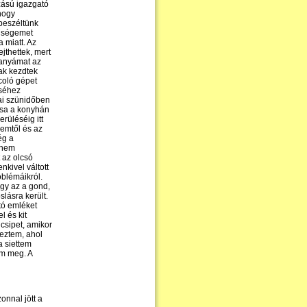
zású igazgató
 hogy
beszéltünk
pűségemet
 miatt. Az
jthettek, mert
 anyámat az
ak kezdtek
coló gépet
éséhez
lai szünidőben
rsa a konyhán
erüléséig itt
remtől és az
ég a
 nem
 az olcsó
kivel váltott
oblémáikról.
ogy az a gond,
lásra került.
ó emléket
l és kit
csipet, amikor
eztem, ahol
a siettem
em meg. A
nnal jött a