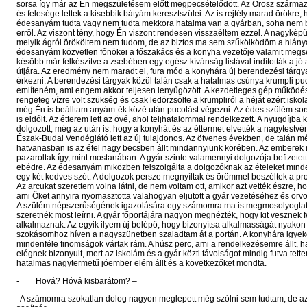
sorsa így már az Én megszületésem előtt megpecsételődött. Az Orosz szárma
és felesége lettek a kisebbik bátyám keresztszülei. Az is rejtély marad örökre,
édesanyám tudta vagy nem tudta mekkora hatalma van a gyárban, soha nem 
erről. Az viszont tény, hogy Én viszont rendesen visszaéltem ezzel. A nagyké
melyik ágról örököltem nem tudom, de az biztos ma sem szűkölködöm a hiánya
édesanyám közvetlen főnökei a főszakács és a konyha vezetője valamit megse
később már felkészítve a zsebében egy egész kívánság listával indították a jó
útjára. Az eredmény nem maradt el, fura mód a konyhára új berendezési tárgy
érkezni. A berendezési tárgyak közül talán csak a hatalmas csúnya krumpli pu
említeném, ami engem akkor teljesen lenyűgözött. A kezdetleges gép működ
rengeteg vízre volt szükség és csak ledörzsölte a krumpliról a héját ezért isko
még Én is beálltam anyám-ék közé után pucolást végezni. Az édes szülém so
is eldőlt. Az étterem lett az övé, ahol teljhatalommal rendelkezett. A nyugdíjba k
dolgozott, még az után is, hogy a konyhát és az éttermet elvették a nagytestvé
Észak-Budai Vendéglátó lett az új tulajdonos. Az ötvenes években, de talán m
hatvanasban is az étel nagy becsben állt mindannyiunk körében. Az emberek
pazaroltak így, mint mostanában. A gyár szinte valamennyi dolgozója befizetett
ebédre. Az édesanyám miközben felszolgálta a dolgozóknak az ételeket minden
egy két kedves szót. A dolgozok persze megnyíltak és örömmel beszéltek a pr
Az arcukat szerettem volna látni, de nem voltam ott, amikor azt vették észre, h
ami Őket annyira nyomasztotta valahogyan eljutott a gyár vezetéséhez és orvos
A szülém népszerűségének igazolására egy számomra ma is megmosolyogtat
szeretnék most leírni. A gyár főportájára nagyon megnézték, hogy kit vesznek fe
alkalmaznak. Az egyik ilyem új belépő, hogy bizonyítsa alkalmasságát nyakon 
szokásomhoz híven a nagyszünetben szaladtam át a portán. A konyhára igyek
mindenféle finomságok vártak rám. A húsz perc, ami a rendelkezésemre állt, h
elégnek bizonyult, mert az iskolám és a gyár közti távolságot mindig futva tett
hatalmas nagytermetű jóember elém állt és a következőket mondta.
- Hová? Hóvá kisbarátom? –
A számomra szokatlan dolog nagyon meglepett még szólni sem tudtam, de azo