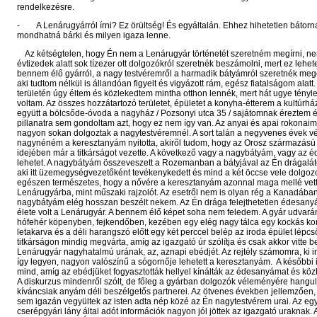
rendelkezésre.
- A Lenárugyárról írni? Ez örültség! És egyáltalán. Ehhez hihetetlen bátornak
mondhatná bárki és milyen igaza lenne.
Az kétségtelen, hogy Én nem a Lenárugyár történetét szeretném megírni, n
évtizedek alatt sok tízezer ott dolgozókról szeretnék beszámolni, mert ez lehete
bennem élő gyárról, a nagy testvéremről a harmadik bátyámról szeretnék me
aki tudtom nélkül is állandóan figyelt és vigyázott rám, egész fiatalságom alatt
területén úgy éltem és közlekedtem mintha otthon lennék, mert hát ugye tényl
voltam. Az összes hozzátartozó területet, épületet a konyha-étterem a kultúrhá
együtt a bölcsőde-óvoda a nagyház / Pozsonyi utca 35 / sajátomnak éreztem 
pillanatra sem gondoltam azt, hogy ez nem így van. Az anyai és apai rokonaim
nagyon sokan dolgoztak a nagytestvéremnél. A sort talán a negyvenes évek v
nagynéném a keresztanyám nyitotta, akiről tudom, hogy az Orosz származású
idejében már a titkárságot vezette. A következő vagy a nagybátyám, vagy az
lehetet. A nagybátyám összeveszett a Rozemanban a bátyjával az Én drágalá
aki itt üzemegységvezetőként tevékenykedett és mind a két öccse vele dolgozo
egészen természetes, hogy a nővére a keresztanyám azonnal maga mellé vet
Lenárugyárba, mint műszaki rajzolót. Az esetről nem is olyan rég a Kanadában
nagybátyám elég hosszan beszélt nekem. Az Én drága felejthetetlen édesany
élete volt a Lenárugyár. A bennem élő képet soha nem feledem. A gyár udvar
hófehér köpenyben, fejkendőben, kezében egy elég nagy tálca egy kockás k
letakarva és a déli harangszó előtt egy két perccel belép az iroda épület lépc
titkárságon mindig megvárta, amíg az igazgató úr szólítja és csak akkor vitte b
Lenárugyár nagyhatalmú urának, az, aznapi ebédjét. Az rejtély számomra, ki in
így legyen, nagyon valószínű a sógornője lehetett a keresztanyám. A későbbi 
mind, amíg az ebédjüket fogyasztották hellyel kínálták az édesanyámat és köz
A diskurzus mindenről szólt, de főleg a gyárban dolgozók véleményére hangul
kíváncsiak anyám déli beszélgetős partnerei. Az ötvenes években jellemzően
sem igazán vegyültek az isten adta nép közé az Én nagytestvérem urai. Az eg
cserépgyári lány által adót információk nagyon jól jöttek az igazgató uraknak