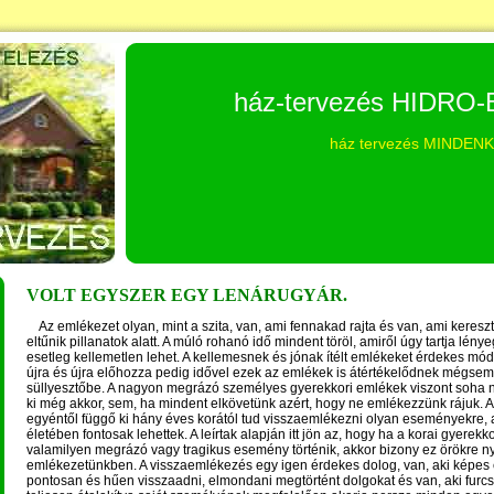
ház-tervezés HIDRO-
ház tervezés MINDEN
VOLT EGYSZER EGY LENÁRUGYÁR.
Az emlékezet olyan, mint a szita, van, ami fennakad rajta és van, ami keresztü
eltűnik pillanatok alatt. A múló rohanó idő mindent töröl, amiről úgy tartja lény
esetleg kellemetlen lehet. A kellemesnek és jónak ítélt emlékeket érdekes mó
újra és újra előhozza pedig idővel ezek az emlékek is átértékelődnek mégsem
süllyesztőbe. A nagyon megrázó személyes gyerekkori emlékek viszont soha 
ki még akkor, sem, ha mindent elkövetünk azért, hogy ne emlékezzünk rájuk. 
egyéntől függő ki hány éves korától tud visszaemlékezni olyan eseményekre,
életében fontosak lehettek. A leírtak alapján itt jön az, hogy ha a korai gyerek
valamilyen megrázó vagy tragikus esemény történik, akkor bizony ez örökre 
emlékezetünkben. A visszaemlékezés egy igen érdekes dolog, van, aki képes
pontosan és hűen visszaadni, elmondani megtörtént dolgokat és van, aki fur