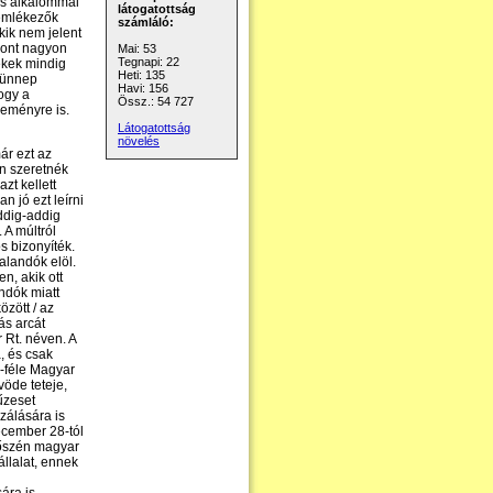
es alkalommal
látogatottság
 emlékezők
számláló:
kik nem jelent
zont nagyon
Mai: 53
Tegnapi: 22
ékek mindig
Heti: 135
i ünnep
Havi: 156
hogy a
Össz.: 54 727
eményre is.
Látogatottság
növelés
r ezt az
an szeretnék
zt kellett
 jó ezt leírni
ddig-addig
 A múltról
s bizonyíték.
alandók elöl.
n, akik ott
ndók miatt
özött / az
ás arcát
 Rt. néven. A
, és csak
n-féle Magyar
vöde teteje,
űzeset
zálására is
december 28-tól
 őszén magyar
llalat, ennek