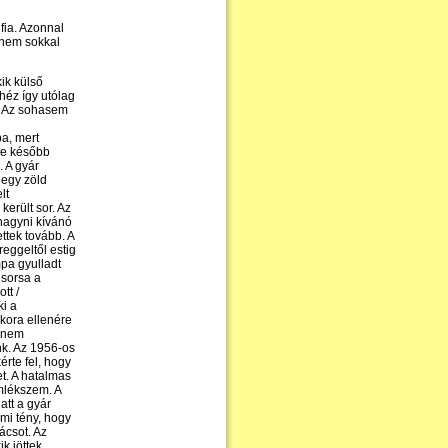
fia. Azonnal
 nem sokkal
kik külső
héz így utólag
ó. Az sohasem
ba, mert
ése később
. A gyár
 egy zöld
lt
erült sor. Az
lhagyni kívánó
ttek tovább. A
eggeltől estig
pa gyulladt
 sorsa a
tt /
ki a
 kora ellenére
t nem
nk. Az 1956-os
érte fel, hogy
t. A hatalmas
emlékszem. A
att a gyár
mi tény, hogy
ácsot. Az
k jöttek