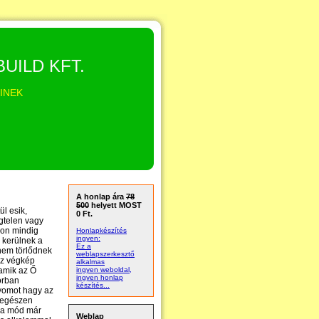
BUILD KFT.
KINEK
A honlap ára
78
500
helyett MOST
l esik,
0 Ft.
egtelen vagy
don mindig
Honlapkészítés
ingyen:
 kerülnek a
Ez a
nem törlődnek
weblapszerkesztő
Az végkép
alkalmas
 amik az Ő
ingyen weboldal,
ingyen honlap
korban
készítés...
nyomot hagy az
 egészen
csa mód már
Weblap