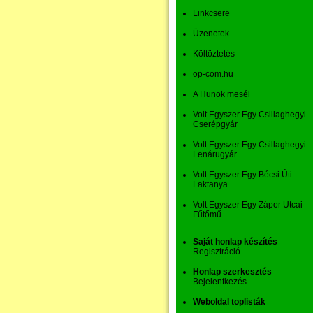
Linkcsere
Üzenetek
Költöztetés
op-com.hu
A Hunok meséi
Volt Egyszer Egy Csillaghegyi
Cserépgyár
Volt Egyszer Egy Csillaghegyi
Lenárugyár
Volt Egyszer Egy Bécsi Úti
Laktanya
Volt Egyszer Egy Zápor Utcai
Fűtőmű
Saját honlap készítés
Regisztráció
Honlap szerkesztés
Bejelentkezés
Weboldal toplisták