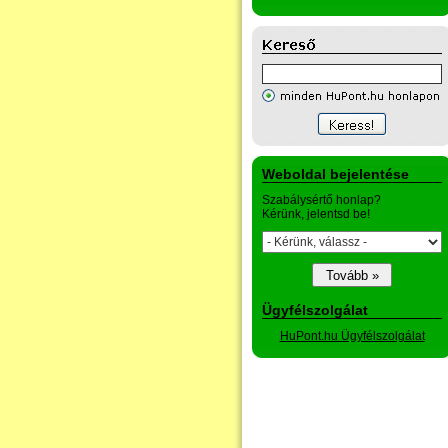
Weboldal bejelentése
Szabálysértő honlap?
Kérünk, jelentsd be!
Ügyfélszolgálat
HuPont.hu Ügyfélszolgálat