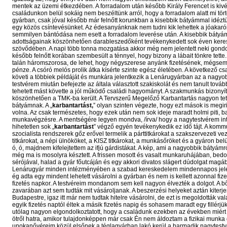
mentek az üzemi étkezdében. A forradalom után később Király Ferencet is kivé
családunkon belül sokáig nem beszéltünk arról, hogy a forradalom alatt mi tört
gyárban, csak jóval később már felnőtt korunkban a kisebbik bátyámmal idéztü
egy közös csíntevésünket. Az édesanyánknak nem tudni kik lehettek a jóakarói
semmilyen bántódása nem esett a forradalom leverése után. A kisebbik bátyám 
adottságainak köszönhetően darableszedőként tevékenykedett sok éven keres
szövődében. A napi több tonna mozgatása akkor még nem jelentett neki gondo
később felnőtt korában szembesült a ténnyel, hogy bizony a lábait tönkre tette.
talán háromszorosa, de lehet, hogy négyszerese anyánk fizetésének, mégsem
pénze. A csóró melós prolik átka kísérte szinte egész életében. A következő csa
követi a többiek példáját és munkára jelentkezik a Lenárugyárban az a nagyo
testvérem miután befejezte az általa választott szakiskolát és nem tanult tová
tehetett mást követte a jól működő családi hagyományt. A szakmunkás bizony
köszönhetően a TMK-ba került. A Tervszerű Megelőző Karbantartás nagyon tet
bátyámnak. A „
karbantartást,
” olyan szinten végezte, hogy ezt mások is megir
volna. Az csak természetes, hogy ezek után nem sok ideje maradt holmi piti, b
munkavégzésre. A mentségére legyen mondva, /írva/ hogy a nagytestvérem i
hihetetlen sok „
karbantartást
” végző egyén tevékenykedik ez idő tájt. A kommunista, szocialista rendszerek gőz erővel termelik a párttitkárokat a szakszervezeti vezetőket az ÜB titkárokat, a népi ülnököket, a KISZ titkárokat, a munkásőröket és a gyáron belüli logósokat, ó, ó, majdnem kifelejtettem az ifjú gárdistákat. A kép, ami a nagyobbik bátyámról bennem él még ma is mosolyra késztett. A frissen mosott és vasalt munkaruhájában, bedobott divatos sérójával, halad a gyár főutcáján és egy akkori divatos slágert dúdolgat magában. A Lenárugyár minden intézményében a szabad kereskedelem mindennapos jelenség volt. Az ég adta egy mindent lehetett vásárolni a gyárban és nem is kellett azonnal fizetni csak fizetés napkor. A testvéreim mondanom sem kell nagyon élvezték a dolgot. A bőség zavarában azt sem tudták mit vásároljanak. A beszerzési helyeket aztán kiterjesztették egész Budapestre, igaz itt már nem tudtak hitelre vásárolni, de ezt is megoldották valahogy. Az egyik fizetés naptól éltek a másik fizetés napig és sohasem maradt egy fillérjük sem. Az így utólag nagyon elgondolkoztatott, hogy a családunk ezekben az években miért nem jutott ötről hatra, amikor tulajdonképpen már csak Én nem áldoztam a fizikai munka oltárán. Az unokanővéreim közül elsőnek a téglagyárban lakó kerül a harmadik nagytestvérem gyárába. Az érettségi bizonyítványát megszerezve a szülei, akik mind a ketten a téglagyárban dolgoztak nem szerették volna, ha a drága pénzen kitaníttatott gyermekük is melléjük kerül. A gyárban a főművezető mellett dolgozik és ennek köszönhető az is, hogy a másik unokanővérem, aki viszont a cserépgyárban él, szintén a Lenárugyárban keresi a boldogulását. Az idősebb unokanővérem aztán később távozik és tovább tanul, de a fiatalabb nagyon sokáig itt ragad és vidáman éli mindennapjait. Az édesanyám cserépgyári barátnőjével és a többi fiatallal hamar barátságot, köt és minden közös programban részt vesz. Az egyik ilyen program igazán emlékezetes számomra. A gyár fiataljai élükön a kisebbik bátyámmal és a haverjával, november hetedike alkalmával buszkirándulást szerveztek Pécsre. A bátyám és a haverja azt is elintézte, hogy Mi a két öcs, akik egyébként is jó haverságban álltunk egymással, szintén velük mehessünk, pedig akkor egyikünk sem dolgozott a gyárban. A busz a porta elől épp, indult volna, amikor megjelentek a rendőrök és magukkal vitték a bátyámat és a haverját. Az ügy a gyáron belül nagy nyilvánosságot kapott. Az ártatlanul megvádolt fiataloktól, akik több mint tíz napig voltak előzetesben soha senki nem kért bocsánatot, igaz a nagytestvérem vezetői szó nélkül igazolták a távoltöltött napjaikat. Az így utólag megint elgondolkoztat, hogy a két fiatal ezek után kilépett az ifjúgárdából és nem esett bántódásuk. A fénykép, amin a bátyám ifjúgárda egyenruhában büszkén feszít, soha többé nem került elő. Az állítás miszerint mindenki saját maga választja meg hová szülessen, nálam egészen biztos valamiért nem működött. A sorsom irányítói a Moirák valószínűleg nevetve löktek a nagytestvérem a harmadik bátyám karjai közé. A gyár bölcsődéjében eltöltött évekre egyáltalán nem emlékszem, csupán egy fénykép emlékeztet, hogy ott voltam. Az is rejtély maradt, hogy Mi bölcsődések Én és a kisebbik bátyám hogyan kerülünk a Balaton partjára, ahol a kép készült. Rákosi pajtás azokban az években, igazán mindent elkövetett, hogy Mi gyerekek jól érezzük magunkat. Az óvodás korszakomról már dereng valami, amikor is a csendes pihenő alatt a mellettem lévő ágyon a hosszú szőkehajú Mártikával minden alkalommal hancúroztunk. Az 1960-as években két nyári vendégszereplést vállaltam a Lenárugyárban. A két fellépésem legboldogabb pillanatát, mindig a fizetésnap hozta el számomra. A gyárban nem alkalmazhattak volna, hiszen az éveim száma ezt nem tette lehetővé, de ezt édesanyámnak köszönhetően elnézték nekem, és nem jelentett problémát ez a jelentéktelen apró icipici hiányosság. Az első nyári szünidői munkavégzésemkor a MEÓ-ba kerültem a drága felejthetetlen Mariska néni mellé. A közös téma a disszidálás elég hamar összeboronált minket. A fia 1956-ban elhagyta az országot és így mindig volt miről beszélgetnünk munka közben. Az is igaz, hogy nagyon jól ismerte az egész családomat / nem véletlenül választotta Őt édesanyám / és mindenkiről mindent tudott. Az sajnos nem derült ki, hogy ismerte e, a nagybátyámat és a nagynénémet, akik 1956-ban szintén elhagyták az országot, de előtte itt dolgoztak a gyárban. A jó apám néha szóba került, de Ő mindig diplomatikusan beszélt róla, pedig tudta, hogy 1956-ban a testvéreit megelőzve szintén távozott az országból. Az általa történt nevelésemre egy egyszerű példa, amire még ma is emlékszem. A mellettünk dolgozó fiatal hölgyek / mindenki nő volt körülöttem / munka közben, hogy jobban teljen az idő a gyárban dolgozó férfiak adottságait tárgyalták ki napi rendszerességgel. Az Én mentorom ilyenkor csak annyit mondott mindig, fiacskám ne figyelj rájuk ezek mind bolondok. Az akkori fizikai teljesítményem nem tette lehetővé, hogy nyolc órán keresztül nyolcvan, száz kilós, textil hengereket emelgessek. A munkaidő letelte után anyámnál az étteremben üldögéltem és sehogyan sem akaródzott felállnom és hazafelé venni az irányt. A darableszedőként dolgozó kisebbik bátyám a honom alá nyúlt és kihúzott a szorult helyzetemből, /utólag is hálával gondolok rá / segített. A csóró proli melósok világában meglehetősen otthon lévő bátyám már az első nap és később is rengeteg jó tanáccsal szolgált. A férfi öltözőben azonnal szerzett nekem maga mellett egy üres öltöző szekrényt, és ha ez nem lett volna még elég, két hatalmas Lenárugyár törölközővel, egy fapapuccsal és egy flóra szappannal meg egyéb tisztálkodási eszközökkel ajándékozott meg. A törölközőt és a fapapucsot a gyárban gyártották / a papucsot gondolom az asztalos műhelyben, de hogy a törölközőt hol? / és a komálós haverok ingyen juthattak hozzá. A romló fizikai állapotomon is javított, ha munkája közben ideje engedte meglátogatott és megmutatta hogyan lehet egy hatalmas szövethengert megemelni úgy, hogy ne keljen erőlködnöm és ne essek vele hanyatt. A következő nyáron, mint szünidői munkás a festődébe kerültem anyánk jóvoltából. A festöde vezetője V- né azonnal kioktatott és a lelkemre kötötte. A hét forintos órabéremről ne beszéljek senkinek se, mert van itt olyan öreg szaki, aki hat forint ötven fillérért dolgozik. A helyeslő belógatásom után azonnal beosztott egy idősebb tapasztalt festőmunkás mellé. A feladatunk a sátor alapanyagául szolgáló szövetanyag impregnálása volt. Az eljárás több lépcsőben zajlott és elég hosszadalmasan történt. Az egyik korszakalkotó újításomra még ma is mosolyogva gondolok vissza. A javakorabeli társam egyedül hagyott és elment a mindennapos beszerző körútjára. A pontosan kimért anyagokat nem külön-külön öntögettem be a kádakba, hanem mindent találomra összeöntögettem egy kádba és így lerövidítve a technológiai folyamatot pillanatok alatt végeztem az impregnálással. A visszatérő társam és egyben a főnököm is, azonnal szólt a festődében mindenkinek, hogy jöjjenek, ha csodát akarnak látni. A bámészkodok mindegyike azt kérdezte hogyan csináltam, de mivel nem jegyeztem fel semmit sem, később már nem sikerült ezt a produkciót megismételnem. A nagytestvéremnél a harmadik bátyámnál végzett fizikai munka során a gondolat miszerint ez nem az Én világom csak megerősítést nyert. A tanulás látszott az egyetlen útnak, hogy lássam az alagút végén a fényt. A tanulás iránti vágy a Mi családunkban sajnos olyan volt, mint a fehér holló és sohasem lett beengedve még a konyhánkba sem, ahol a kissámlin ülve a hokedlin írtam a leckéimet. A két fiatal hölgy közül, akik később a sógornőim lettek, melyikük kopogtatott elsőnek a Lenárugyár kapuján és kért bebocsátást nem tudom, de azt gondolom ma már ez lényegtelen. A fiatalabb a szövődébe került, ahol azonnal felkeltette a fiatal fiúk érdeklődését, köztük a kisebbik bátyámét is. Az idősebb az édesanyánk mellé a konyhára került és ott dolgozott jó sokáig. Az idősebb, magas, borzasztóan csinos lánynak köszönhetően, testvérháború robbant ki a bátyáim között, amit Én csak külső szemlélőként figyeltem, de nem így a jó anyánk, aki drákói szigorral, rendet teremtett. A közbeavatkozása olyan jól sikerült, hogy a kisebbik bátyám villám gyorsan gondolkozás nélkül elvette feleségül a szövődében dolgozó fiatalabb lányt és elhagyta a családi fészket. A nagyobbik bátyám csak a katonaéveket kitöltve nősül és veszi el az édesanyánk által neki ítélt idősebb lányt. Az eset számomra már akkor is és ma is sok tanulsággal szolgál. A fejlődés útjára lépő szocialista üzemek, mint például a nagytestvérem gyára is, rengeteg vidékről felkerült lányt foglalkoztat, azokban az években. Az óvodánk megszüntetése és átalakítása után, mint leányszálló működik tovább. A leányszálló okozza később az Én vesztemet is, de ez nagyon sok év múlva következik csa